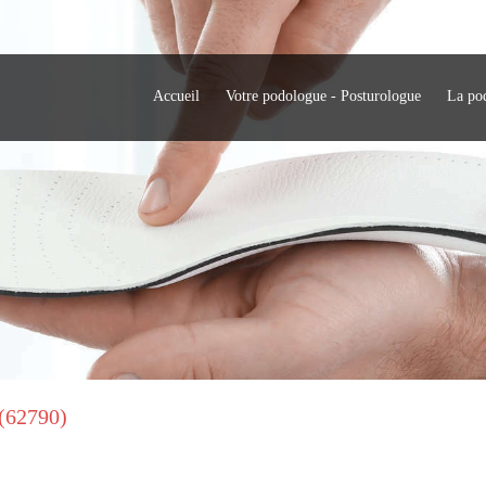
Accueil
Votre podologue - Posturologue
La po
 (62790)