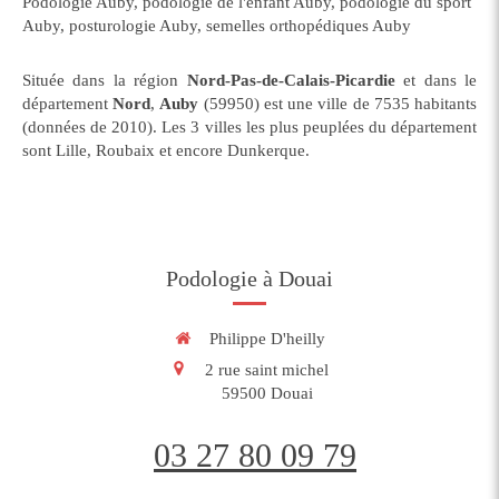
Podologie Auby
,
podologie de l'enfant Auby
,
podologie du sport
Auby
,
posturologie Auby
,
semelles orthopédiques Auby
Située dans la région
Nord-Pas-de-Calais-Picardie
et dans le
département
Nord
,
Auby
(59950) est une ville de 7535 habitants
(données de 2010). Les 3 villes les plus peuplées du département
sont Lille, Roubaix et encore Dunkerque.
Podologie à Douai
Philippe D'heilly
2 rue saint michel
59500
Douai
03 27 80 09 79